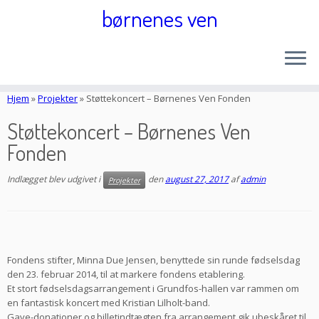
børnenes ven
Fortsæt
til
Hjem
»
Projekter
»
Støttekoncert – Børnenes Ven Fonden
indhold
Støttekoncert – Børnenes Ven
Fonden
Indlægget blev udgivet i
den
august 27, 2017
af
admin
Projekter
Fondens stifter, Minna Due Jensen, benyttede sin runde fødselsdag
den 23. februar 2014, til at markere fondens etablering.
Et stort fødselsdagsarrangement i Grundfos-hallen var rammen om
en fantastisk koncert med Kristian Lilholt-band.
Gave-donationer og billetindtægten fra arrangement gik ubeskåret til