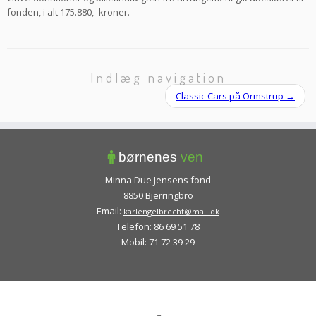
fonden, i alt 175.880,- kroner.
Indlæg navigation
Classic Cars på Ormstrup
→
Minna Due Jensens fond
8850 Bjerringbro
Email:
karlengelbrecht@mail.dk
Telefon: 86 69 51 78
Mobil: 71 72 39 29